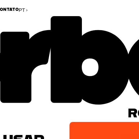
ONTATO
PT