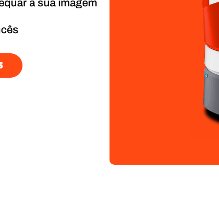
dequar à sua imagem
ncês
S