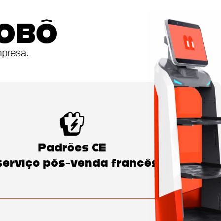
ROBÔ
mpresa.
Padrões CE
serviço pós-venda francês