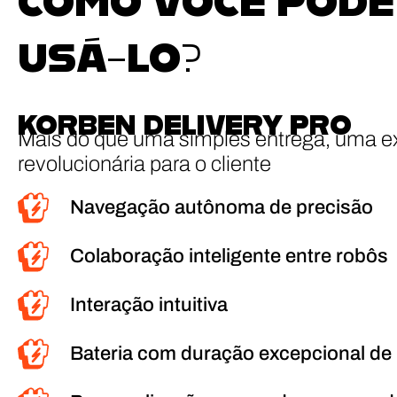
COMO VOCÊ PODE
USÁ-LO?
KORBEN DELIVERY PRO
Mais do que uma simples entrega, uma e
revolucionária para o cliente
Navegação autônoma de precisão
Colaboração inteligente entre robôs
Interação intuitiva
Bateria com duração excepcional de